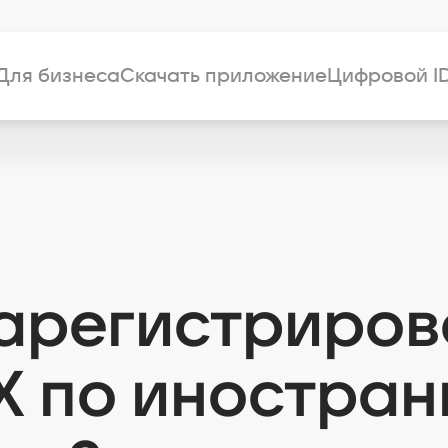
Для бизнеса
Скачать приложение
Цифровой I
зарегистриров
X по иностра