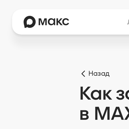
Назад
Как 
в MA