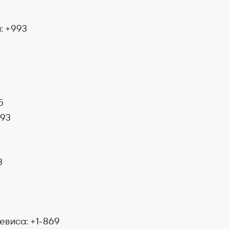
: +993
5
+93
3
евиса: +1-869