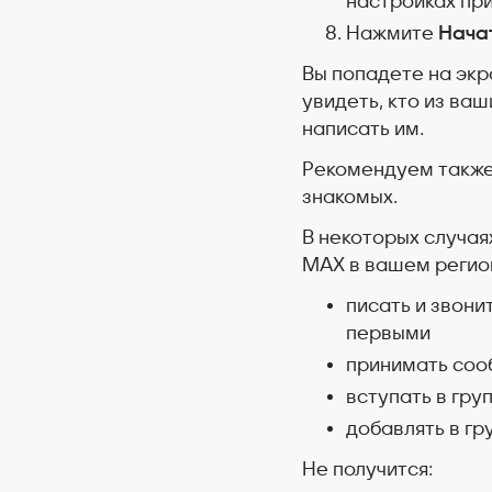
настройках пр
Нажмите
Нача
Вы попадете на экр
увидеть, кто из ва
написать им.
Рекомендуем также 
знакомых.
В некоторых случая
MAX в вашем регион
писать и звони
первыми
принимать соо
вступать в гру
добавлять в гр
Не получится: