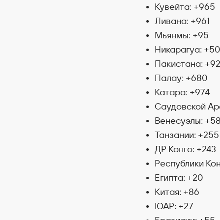
Кувейта: +965
Ливана: +961
Мьянмы: +95
Никарагуа: +5
Пакистана: +9
Палау: +680
Катара: +974
Саудовской Ар
Венесуэлы: +5
Танзании: +255
ДР Конго: +243
Республики Кон
Египта: +20
Китая: +86
ЮАР: +27