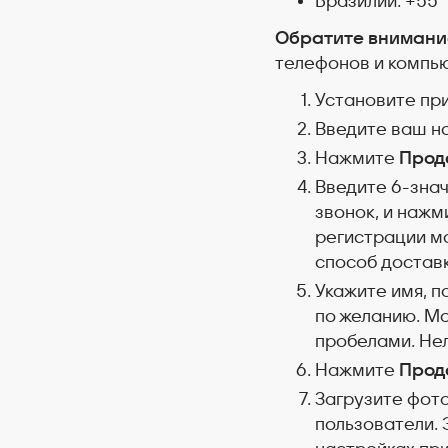
Бразилии: +55
Обратите внимани
телефонов и компь
Установите п
Введите ваш н
Нажмите
Прод
Введите 6-зна
звонок, и наж
регистрации м
способ достав
Укажите имя, п
по желанию. Мо
пробелами. Не
Нажмите
Прод
Загрузите фото
пользователи. 