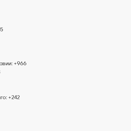
05
2
авии: +966
8
го: +242