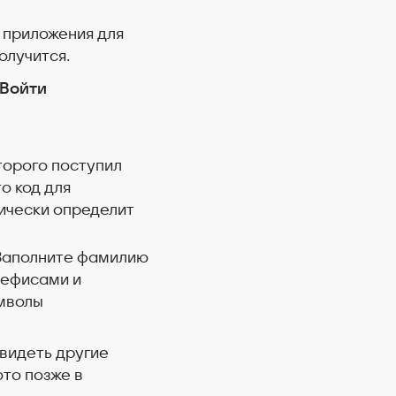
 приложения для
олучится.
Войти
торого поступил
то код для
ически определит
 Заполните фамилию
дефисами и
имволы
 видеть другие
ото позже в