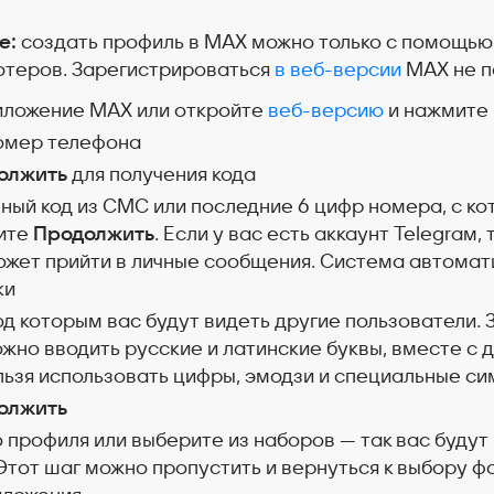
е:
создать профиль в MAX можно только с помощью
ютеров. Зарегистрироваться
в веб-версии
MAX не п
риложение MAX
или откройте
веб-версию
и нажмите
омер телефона
олжить
для получения кода
чный код из СМС
или последние 6 цифр номера, с ко
мите
Продолжить
. Если у вас есть аккаунт Telegram, 
ожет прийти в личные сообщения. Система автомат
ки
од которым вас будут видеть другие пользователи.
жно вводить русские и латинские буквы, вместе с 
льзя использовать цифры, эмодзи и специальные с
олжить
 профиля или выберите из наборов — так вас будут
Этот шаг можно пропустить и вернуться к выбору ф