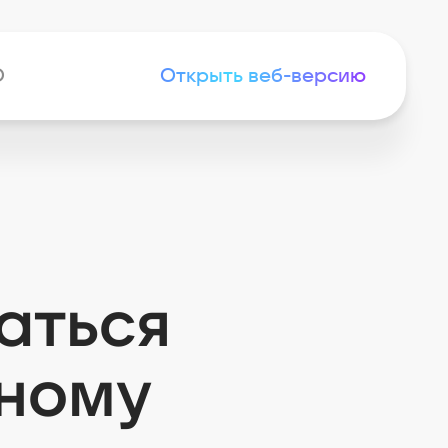
D
Открыть веб-версию
аться
нному