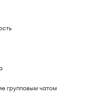
ость
а
ие групповым чатом