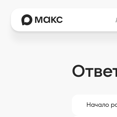
Отве
Начало р